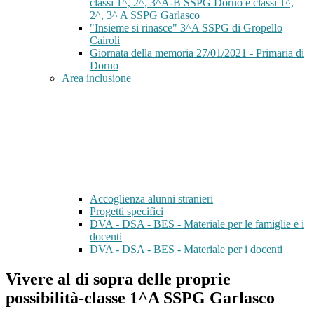
classi 1^, 2^, 3^A-B SSPG Dorno e classi 1^,
2^, 3^ A SSPG Garlasco
"Insieme si rinasce" 3^A SSPG di Gropello
Cairoli
Giornata della memoria 27/01/2021 - Primaria di
Dorno
Area inclusione
Accoglienza alunni stranieri
Progetti specifici
DVA - DSA - BES - Materiale per le famiglie e i
docenti
DVA - DSA - BES - Materiale per i docenti
Vivere al di sopra delle proprie
possibilità-classe 1^A SSPG Garlasco