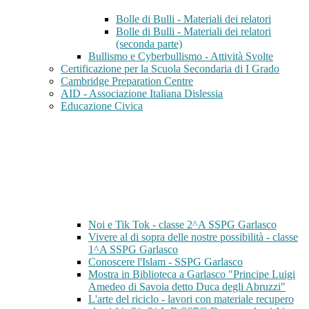
Bolle di Bulli - Materiali dei relatori
Bolle di Bulli - Materiali dei relatori
(seconda parte)
Bullismo e Cyberbullismo - Attività Svolte
Certificazione per la Scuola Secondaria di I Grado
Cambridge Preparation Centre
AID - Associazione Italiana Dislessia
Educazione Civica
Noi e Tik Tok - classe 2^A SSPG Garlasco
Vivere al di sopra delle nostre possibilità - classe
1^A SSPG Garlasco
Conoscere l'Islam - SSPG Garlasco
Mostra in Biblioteca a Garlasco "Principe Luigi
Amedeo di Savoia detto Duca degli Abruzzi"
L'arte del riciclo - lavori con materiale recupero