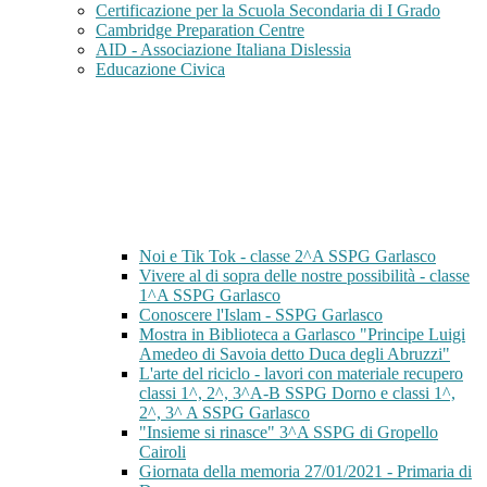
Certificazione per la Scuola Secondaria di I Grado
Cambridge Preparation Centre
AID - Associazione Italiana Dislessia
Educazione Civica
Noi e Tik Tok - classe 2^A SSPG Garlasco
Vivere al di sopra delle nostre possibilità - classe
1^A SSPG Garlasco
Conoscere l'Islam - SSPG Garlasco
Mostra in Biblioteca a Garlasco "Principe Luigi
Amedeo di Savoia detto Duca degli Abruzzi"
L'arte del riciclo - lavori con materiale recupero
classi 1^, 2^, 3^A-B SSPG Dorno e classi 1^,
2^, 3^ A SSPG Garlasco
"Insieme si rinasce" 3^A SSPG di Gropello
Cairoli
Giornata della memoria 27/01/2021 - Primaria di