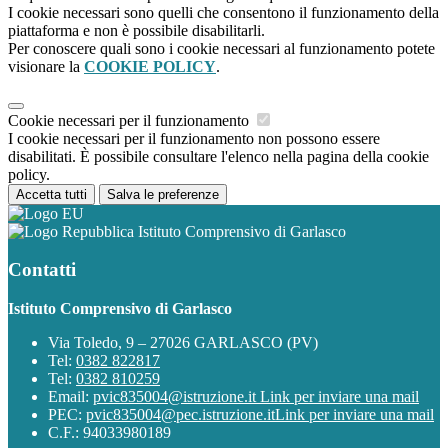
I cookie necessari sono quelli che consentono il funzionamento della
piattaforma e non è possibile disabilitarli.
Per conoscere quali sono i cookie necessari al funzionamento potete
visionare la
COOKIE POLICY
.
Cookie necessari per il funzionamento
I cookie necessari per il funzionamento non possono essere
disabilitati. È possibile consultare l'elenco nella pagina della cookie
policy.
Accetta tutti
Salva le preferenze
Istituto Comprensivo di Garlasco
Contatti
Istituto Comprensivo di Garlasco
Via Toledo, 9 – 27026 GARLASCO (PV)
Tel:
0382 822817
Tel:
0382 810259
Email:
pvic835004@istruzione.it
Link per inviare una mail
PEC:
pvic835004@pec.istruzione.it
Link per inviare una mail
C.F.: 94033980189