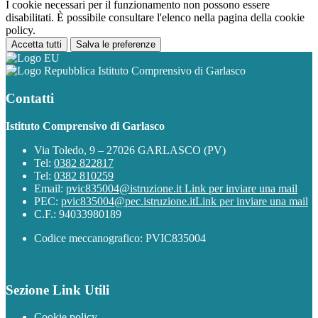
I cookie necessari per il funzionamento non possono essere
disabilitati. È possibile consultare l'elenco nella pagina della cookie
policy.
Accetta tutti
Salva le preferenze
Istituto Comprensivo di Garlasco
Contatti
Istituto Comprensivo di Garlasco
Via Toledo, 9 – 27026 GARLASCO (PV)
Tel:
0382 822817
Tel:
0382 810259
Email:
pvic835004@istruzione.it
Link per inviare una mail
PEC:
pvic835004@pec.istruzione.it
Link per inviare una mail
C.F.: 94033980189
Codice meccanografico: PVIC835004
Sezione Link Utili
Cookie policy