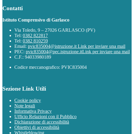
Contatti
Istituto Comprensivo di Garlasco
Via Toledo, 9 – 27026 GARLASCO (PV)
Tel:
0382 822817
Tel:
0382 810259
Email:
pvic835004@istruzione.it
Link per inviare una mail
PEC:
pvic835004@pec.istruzione.it
Link per inviare una mail
C.F.: 94033980189
Codice meccanografico: PVIC835004
Sezione Link Utili
Cookie policy
Note legali
Informativa Privacy
Ufficio Relazioni con il Pubblico
Dichiarazione di accessibilità
Obiettivi di accessibilità
Whistleblowing