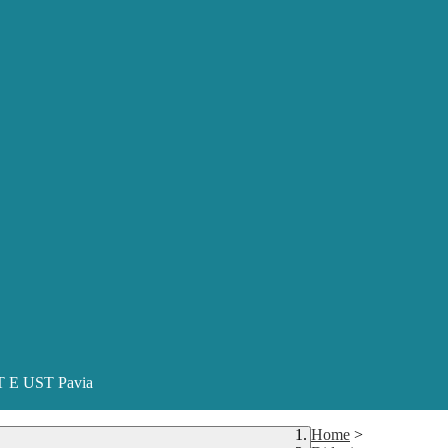
ST E UST Pavia
Home
>