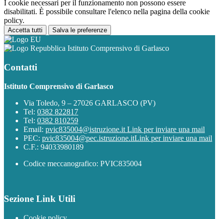
I cookie necessari per il funzionamento non possono essere
disabilitati. È possibile consultare l'elenco nella pagina della cookie
policy.
Accetta tutti
Salva le preferenze
Istituto Comprensivo di Garlasco
Contatti
Istituto Comprensivo di Garlasco
Via Toledo, 9 – 27026 GARLASCO (PV)
Tel:
0382 822817
Tel:
0382 810259
Email:
pvic835004@istruzione.it
Link per inviare una mail
PEC:
pvic835004@pec.istruzione.it
Link per inviare una mail
C.F.: 94033980189
Codice meccanografico: PVIC835004
Sezione Link Utili
Cookie policy