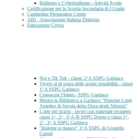
Bullismo e Cyberbullismo - Attività Svolte
Certificazione per la Scuola Secondaria di I Grado
Cambridge Preparation Centre
AID - Associazione Italiana Dislessia
Educazione Civica
Noi e Tik Tok - classe 2^A SSPG Garlasco
Vivere al di sopra delle nostre possibilità - classe
1^A SSPG Garlasco
Conoscere l'Islam - SSPG Garlasco
Mostra in Biblioteca a Garlasco "Principe Luigi
Amedeo di Savoia detto Duca degli Abruzzi"
L'arte del riciclo - lavori con materiale recupero
classi 1^, 2^, 3^A-B SSPG Dorno e classi 1^,
2^, 3^ A SSPG Garlasco
"Insieme si rinasce" 3^A SSPG di Gropello
Cairoli