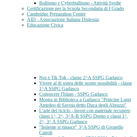
Bullismo e Cyberbullismo - Attività Svolte
Certificazione per la Scuola Secondaria di I Grado
Cambridge Preparation Centre
AID - Associazione Italiana Dislessia
Educazione Civica
Noi e Tik Tok - classe 2^A SSPG Garlasco
Vivere al di sopra delle nostre possibilità - classe
1^A SSPG Garlasco
Conoscere l'Islam - SSPG Garlasco
Mostra in Biblioteca a Garlasco "Principe Luigi
Amedeo di Savoia detto Duca degli Abruzzi"
L'arte del riciclo - lavori con materiale recupero
classi 1^, 2^, 3^A-B SSPG Dorno e classi 1^,
2^, 3^ A SSPG Garlasco
"Insieme si rinasce" 3^A SSPG di Gropello
Cairoli