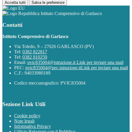
Accetta tutti
Salva le preferenze
Istituto Comprensivo di Garlasco
Contatti
Istituto Comprensivo di Garlasco
Via Toledo, 9 – 27026 GARLASCO (PV)
Tel:
0382 822817
Tel:
0382 810259
Email:
pvic835004@istruzione.it
Link per inviare una mail
PEC:
pvic835004@pec.istruzione.it
Link per inviare una mail
C.F.: 94033980189
Codice meccanografico: PVIC835004
Sezione Link Utili
Cookie policy
Note legali
Informativa Privacy
Ufficio Relazioni con il Pubblico