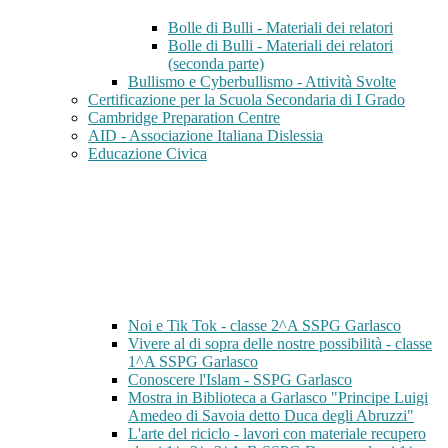
Bolle di Bulli - Materiali dei relatori
Bolle di Bulli - Materiali dei relatori
(seconda parte)
Bullismo e Cyberbullismo - Attività Svolte
Certificazione per la Scuola Secondaria di I Grado
Cambridge Preparation Centre
AID - Associazione Italiana Dislessia
Educazione Civica
Noi e Tik Tok - classe 2^A SSPG Garlasco
Vivere al di sopra delle nostre possibilità - classe
1^A SSPG Garlasco
Conoscere l'Islam - SSPG Garlasco
Mostra in Biblioteca a Garlasco "Principe Luigi
Amedeo di Savoia detto Duca degli Abruzzi"
L'arte del riciclo - lavori con materiale recupero