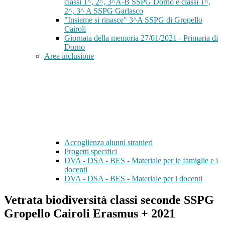
classi 1^, 2^, 3^A-B SSPG Dorno e classi 1^,
2^, 3^ A SSPG Garlasco
"Insieme si rinasce" 3^A SSPG di Gropello
Cairoli
Giornata della memoria 27/01/2021 - Primaria di
Dorno
Area inclusione
Accoglienza alunni stranieri
Progetti specifici
DVA - DSA - BES - Materiale per le famiglie e i
docenti
DVA - DSA - BES - Materiale per i docenti
Vetrata biodiversità classi seconde SSPG
Gropello Cairoli Erasmus + 2021