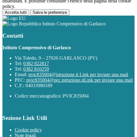
disabilitati. È possibile consultare l'elenco nella pagina della cookie
policy.
Accetta tutti
Salva le preferenze
Istituto Comprensivo di Garlasco
Contatti
Istituto Comprensivo di Garlasco
Via Toledo, 9 – 27026 GARLASCO (PV)
Tel:
0382 822817
Tel:
0382 810259
Email:
pvic835004@istruzione.it
Link per inviare una mail
PEC:
pvic835004@pec.istruzione.it
Link per inviare una mail
C.F.: 94033980189
Codice meccanografico: PVIC835004
Sezione Link Utili
Cookie policy
Note legali