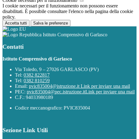
Cookie necessari per il funzionamento
I cookie necessari per il funzionamento non possono essere
disabilitati. È possibile consultare l'elenco nella pagina della cookie
policy.
Accetta tutti
Salva le preferenze
Istituto Comprensivo di Garlasco
Contatti
Istituto Comprensivo di Garlasco
Via Toledo, 9 – 27026 GARLASCO (PV)
Tel:
0382 822817
Tel:
0382 810259
Email:
pvic835004@istruzione.it
Link per inviare una mail
PEC:
pvic835004@pec.istruzione.it
Link per inviare una mail
C.F.: 94033980189
Codice meccanografico: PVIC835004
Sezione Link Utili