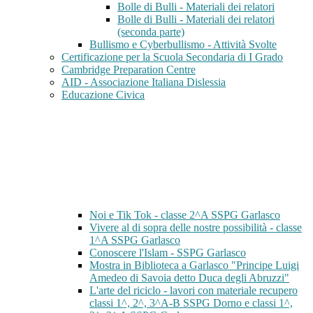
Bolle di Bulli - Materiali dei relatori
Bolle di Bulli - Materiali dei relatori
(seconda parte)
Bullismo e Cyberbullismo - Attività Svolte
Certificazione per la Scuola Secondaria di I Grado
Cambridge Preparation Centre
AID - Associazione Italiana Dislessia
Educazione Civica
Noi e Tik Tok - classe 2^A SSPG Garlasco
Vivere al di sopra delle nostre possibilità - classe
1^A SSPG Garlasco
Conoscere l'Islam - SSPG Garlasco
Mostra in Biblioteca a Garlasco "Principe Luigi
Amedeo di Savoia detto Duca degli Abruzzi"
L'arte del riciclo - lavori con materiale recupero
classi 1^, 2^, 3^A-B SSPG Dorno e classi 1^,