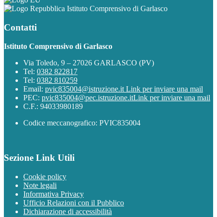
Istituto Comprensivo di Garlasco
Contatti
Istituto Comprensivo di Garlasco
Via Toledo, 9 – 27026 GARLASCO (PV)
Tel:
0382 822817
Tel:
0382 810259
Email:
pvic835004@istruzione.it
Link per inviare una mail
PEC:
pvic835004@pec.istruzione.it
Link per inviare una mail
C.F.: 94033980189
Codice meccanografico: PVIC835004
Sezione Link Utili
Cookie policy
Note legali
Informativa Privacy
Ufficio Relazioni con il Pubblico
Dichiarazione di accessibilità