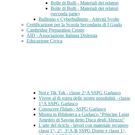
Bolle di Bulli - Materiali dei relatori
Bolle di Bulli - Materiali dei relatori
(seconda parte)
Bullismo e Cyberbullismo - Attività Svolte
Certificazione per la Scuola Secondaria di I Grado
Cambridge Preparation Centre
AID - Associazione Italiana Dislessia
Educazione Civica
Noi e Tik Tok - classe 2^A SSPG Garlasco
Vivere al di sopra delle nostre possibilità - classe
1^A SSPG Garlasco
Conoscere l'Islam - SSPG Garlasco
Mostra in Biblioteca a Garlasco "Principe Luigi
Amedeo di Savoia detto Duca degli Abruzzi"
L'arte del riciclo - lavori con materiale recupero
classi 1^, 2^, 3^A-B SSPG Dorno e classi 1^,