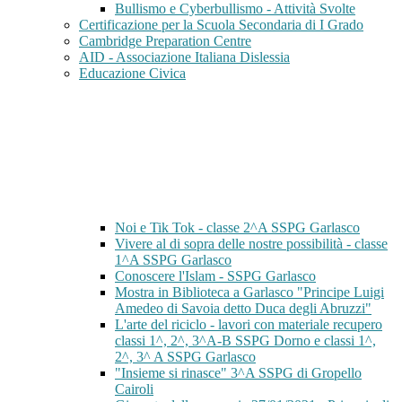
Bullismo e Cyberbullismo - Attività Svolte
Certificazione per la Scuola Secondaria di I Grado
Cambridge Preparation Centre
AID - Associazione Italiana Dislessia
Educazione Civica
Noi e Tik Tok - classe 2^A SSPG Garlasco
Vivere al di sopra delle nostre possibilità - classe
1^A SSPG Garlasco
Conoscere l'Islam - SSPG Garlasco
Mostra in Biblioteca a Garlasco "Principe Luigi
Amedeo di Savoia detto Duca degli Abruzzi"
L'arte del riciclo - lavori con materiale recupero
classi 1^, 2^, 3^A-B SSPG Dorno e classi 1^,
2^, 3^ A SSPG Garlasco
"Insieme si rinasce" 3^A SSPG di Gropello
Cairoli