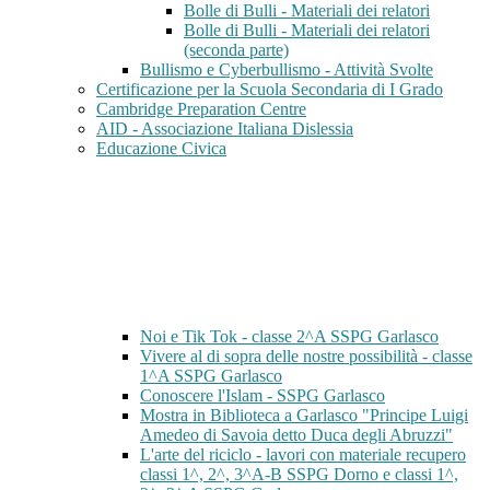
Bolle di Bulli - Materiali dei relatori
Bolle di Bulli - Materiali dei relatori
(seconda parte)
Bullismo e Cyberbullismo - Attività Svolte
Certificazione per la Scuola Secondaria di I Grado
Cambridge Preparation Centre
AID - Associazione Italiana Dislessia
Educazione Civica
Noi e Tik Tok - classe 2^A SSPG Garlasco
Vivere al di sopra delle nostre possibilità - classe
1^A SSPG Garlasco
Conoscere l'Islam - SSPG Garlasco
Mostra in Biblioteca a Garlasco "Principe Luigi
Amedeo di Savoia detto Duca degli Abruzzi"
L'arte del riciclo - lavori con materiale recupero
classi 1^, 2^, 3^A-B SSPG Dorno e classi 1^,