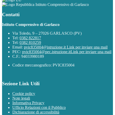
Istituto Comprensivo di Garlasco
Contatti
Istituto Comprensivo di Garlasco
Via Toledo, 9 – 27026 GARLASCO (PV)
Tel:
0382 822817
Tel:
0382 810259
Email:
pvic835004@istruzione.it
Link per inviare una mail
PEC:
pvic835004@pec.istruzione.it
Link per inviare una mail
C.F.: 94033980189
Codice meccanografico: PVIC835004
Sezione Link Utili
Cookie policy
Note legali
Informativa Privacy
Ufficio Relazioni con il Pubblico
Dichiarazione di accessibilità