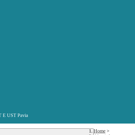
ST E UST Pavia
Home
>