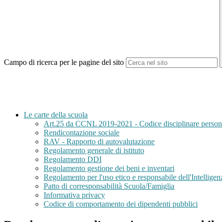
Campo di ricerca per le pagine del sito
Le carte della scuola
Art.25 da CCNL 2019-2021 - Codice disciplinare perso
Rendicontazione sociale
RAV - Rapporto di autovalutazione
Regolamento generale di istituto
Regolamento DDI
Regolamento gestione dei beni e inventari
Regolamento per l'uso etico e responsabile dell'Intelligenz
Patto di corresponsabilità Scuola/Famiglia
Informativa privacy
Codice di comportamento dei dipendenti pubblici