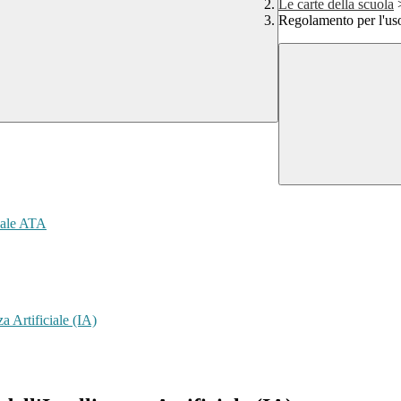
Le carte della scuola
Regolamento per l'uso 
nale ATA
a Artificiale (IA)