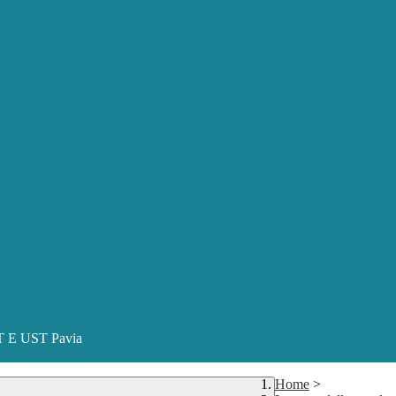
ST E UST Pavia
Home
>