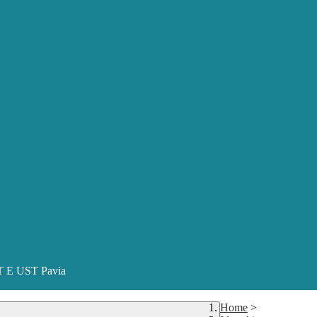
ST E UST Pavia
Home
>