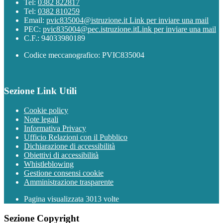
Tel:
0382 822817
Tel:
0382 810259
Email:
pvic835004@istruzione.it
Link per inviare una mail
PEC:
pvic835004@pec.istruzione.it
Link per inviare una mail
C.F.: 94033980189
Codice meccanografico: PVIC835004
Sezione Link Utili
Cookie policy
Note legali
Informativa Privacy
Ufficio Relazioni con il Pubblico
Dichiarazione di accessibilità
Obiettivi di accessibilità
Whistleblowing
Gestione consensi cookie
Amministrazione trasparente
Pagina visualizzata
3013
volte
Sezione Copyright