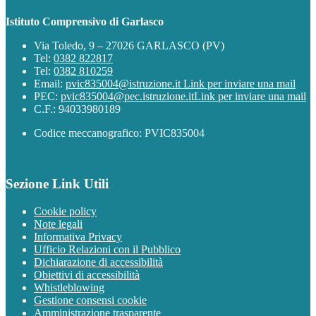
Istituto Comprensivo di Garlasco
Via Toledo, 9 – 27026 GARLASCO (PV)
Tel:
0382 822817
Tel:
0382 810259
Email:
pvic835004@istruzione.it
Link per inviare una mail
PEC:
pvic835004@pec.istruzione.it
Link per inviare una mail
C.F.: 94033980189
Codice meccanografico: PVIC835004
Sezione Link Utili
Cookie policy
Note legali
Informativa Privacy
Ufficio Relazioni con il Pubblico
Dichiarazione di accessibilità
Obiettivi di accessibilità
Whistleblowing
Gestione consensi cookie
Amministrazione trasparente