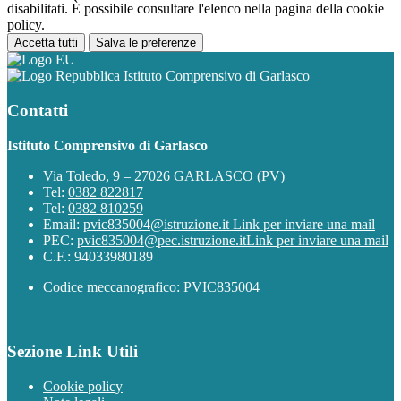
disabilitati. È possibile consultare l'elenco nella pagina della cookie
policy.
Accetta tutti
Salva le preferenze
Istituto Comprensivo di Garlasco
Contatti
Istituto Comprensivo di Garlasco
Via Toledo, 9 – 27026 GARLASCO (PV)
Tel:
0382 822817
Tel:
0382 810259
Email:
pvic835004@istruzione.it
Link per inviare una mail
PEC:
pvic835004@pec.istruzione.it
Link per inviare una mail
C.F.: 94033980189
Codice meccanografico: PVIC835004
Sezione Link Utili
Cookie policy