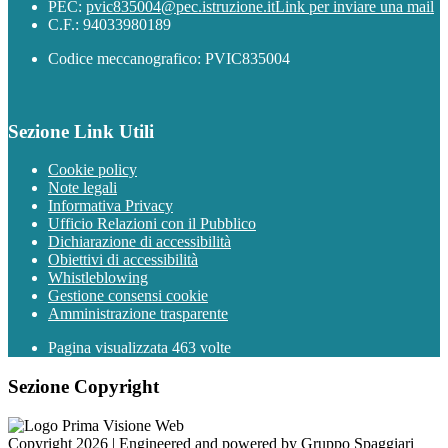
PEC:
pvic835004@pec.istruzione.it
Link per inviare una mail
C.F.: 94033980189
Codice meccanografico: PVIC835004
Sezione Link Utili
Cookie policy
Note legali
Informativa Privacy
Ufficio Relazioni con il Pubblico
Dichiarazione di accessibilità
Obiettivi di accessibilità
Whistleblowing
Gestione consensi cookie
Amministrazione trasparente
Pagina visualizzata
463
volte
Sezione Copyright
Copyright 2026 | Engineered and powered by Gruppo Spaggiari