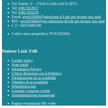
Via Toledo, 9 – 27026 GARLASCO (PV)
Tel:
0382 822817
Tel:
0382 810259
Email:
pvic835004@istruzione.it
Link per inviare una mail
PEC:
pvic835004@pec.istruzione.it
Link per inviare una mail
C.F.: 94033980189
Codice meccanografico: PVIC835004
Sezione Link Utili
Cookie policy
Note legali
Informativa Privacy
Ufficio Relazioni con il Pubblico
Dichiarazione di accessibilità
Obiettivi di accessibilità
Whistleblowing
Gestione consensi cookie
Amministrazione trasparente
Pagina visualizzata
681
volte