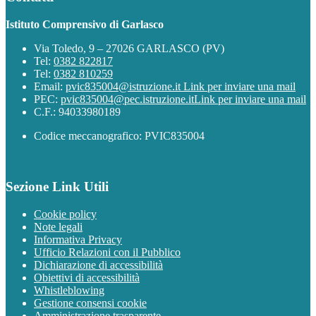
Istituto Comprensivo di Garlasco
Via Toledo, 9 – 27026 GARLASCO (PV)
Tel:
0382 822817
Tel:
0382 810259
Email:
pvic835004@istruzione.it
Link per inviare una mail
PEC:
pvic835004@pec.istruzione.it
Link per inviare una mail
C.F.: 94033980189
Codice meccanografico: PVIC835004
Sezione Link Utili
Cookie policy
Note legali
Informativa Privacy
Ufficio Relazioni con il Pubblico
Dichiarazione di accessibilità
Obiettivi di accessibilità
Whistleblowing
Gestione consensi cookie
Amministrazione trasparente