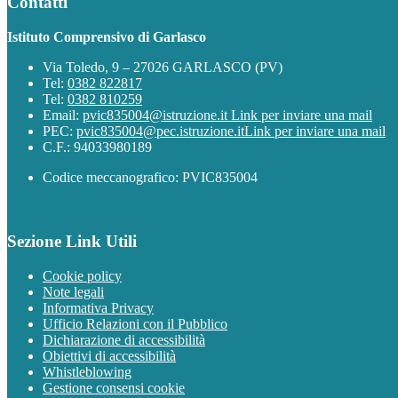
Contatti
Istituto Comprensivo di Garlasco
Via Toledo, 9 – 27026 GARLASCO (PV)
Tel:
0382 822817
Tel:
0382 810259
Email:
pvic835004@istruzione.it
Link per inviare una mail
PEC:
pvic835004@pec.istruzione.it
Link per inviare una mail
C.F.: 94033980189
Codice meccanografico: PVIC835004
Sezione Link Utili
Cookie policy
Note legali
Informativa Privacy
Ufficio Relazioni con il Pubblico
Dichiarazione di accessibilità
Obiettivi di accessibilità
Whistleblowing
Gestione consensi cookie