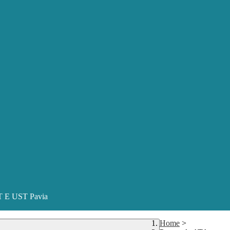
ST E UST Pavia
Home
>