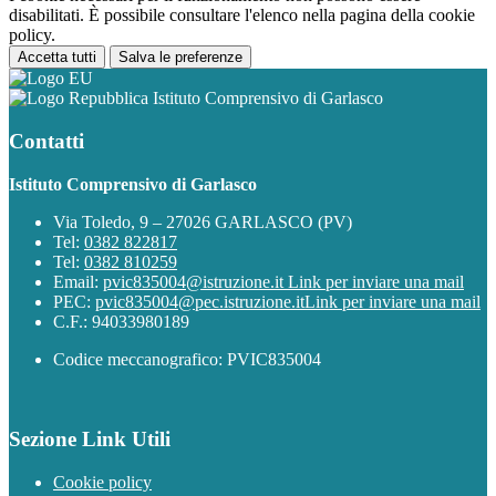
disabilitati. È possibile consultare l'elenco nella pagina della cookie
policy.
Accetta tutti
Salva le preferenze
Istituto Comprensivo di Garlasco
Contatti
Istituto Comprensivo di Garlasco
Via Toledo, 9 – 27026 GARLASCO (PV)
Tel:
0382 822817
Tel:
0382 810259
Email:
pvic835004@istruzione.it
Link per inviare una mail
PEC:
pvic835004@pec.istruzione.it
Link per inviare una mail
C.F.: 94033980189
Codice meccanografico: PVIC835004
Sezione Link Utili
Cookie policy