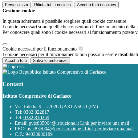
Personalizza
Rifiuta tutti
i cookies
Accetta tutti
i cookies
Gestione cookie
In questa schermata è possibile scegliere quali cookie consentire.
I cookie necessari sono quelli che consentono il funzionamento della pi
Per conoscere quali sono i cookie necessari al funzionamento potete v
Cookie necessari per il funzionamento
I cookie necessari per il funzionamento non possono essere disabilitati.
Accetta tutti
Salva le preferenze
Istituto Comprensivo di Garlasco
Contatti
Istituto Comprensivo di Garlasco
Via Toledo, 9 – 27026 GARLASCO (PV)
Tel:
0382 822817
Tel:
0382 810259
Email:
pvic835004@istruzione.it
Link per inviare una mail
PEC:
pvic835004@pec.istruzione.it
Link per inviare una mail
C.F.: 94033980189