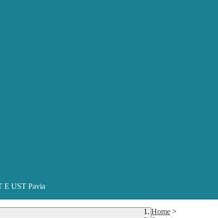
ST E UST Pavia
Home
>