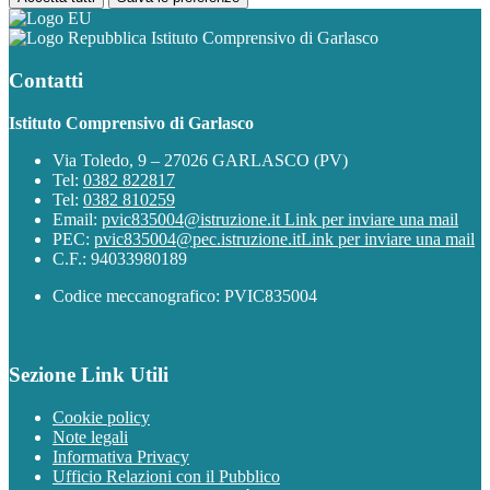
Istituto Comprensivo di Garlasco
Contatti
Istituto Comprensivo di Garlasco
Via Toledo, 9 – 27026 GARLASCO (PV)
Tel:
0382 822817
Tel:
0382 810259
Email:
pvic835004@istruzione.it
Link per inviare una mail
PEC:
pvic835004@pec.istruzione.it
Link per inviare una mail
C.F.: 94033980189
Codice meccanografico: PVIC835004
Sezione Link Utili
Cookie policy
Note legali
Informativa Privacy
Ufficio Relazioni con il Pubblico