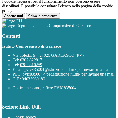
I cookie necessari per il funzionamento non possono essere
disabilitati. È possibile consultare l'elenco nella pagina della cookie
policy.
Accetta tutti
Salva le preferenze
Istituto Comprensivo di Garlasco
Contatti
Istituto Comprensivo di Garlasco
Via Toledo, 9 – 27026 GARLASCO (PV)
Tel:
0382 822817
Tel:
0382 810259
Email:
pvic835004@istruzione.it
Link per inviare una mail
PEC:
pvic835004@pec.istruzione.it
Link per inviare una mail
C.F.: 94033980189
Codice meccanografico: PVIC835004
Sezione Link Utili
Cookie policy