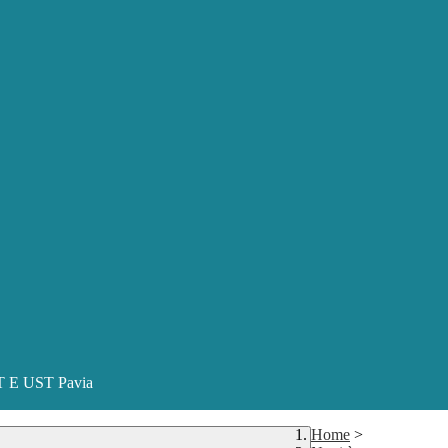
ST E UST Pavia
Home
>