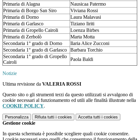
Primaria di Alagna
Nausicaa Patermo
Primaria di Borgo San Siro
Viviana Rossi
Primaria di Dorno
Laura Malavasi
Primaria di Garlasco
Tiziano Iiriti
Primaria di Gropello Cairoli
Loenza Birbes
Primaria di Zerbolò
Marta Motta
Secondaria 1° grado di Dorno
Ilaria Alice Zucconi
Secondaria 1° grado di Garlasco
Barbara Torchio
Secondaria 1° grado di Gropello
Paola Baldi
Cairoli
Notizie
Ultima revisione da
VALERIA ROSSI
Questo sito o gli strumenti terzi da questo utilizzati si avvalgono di
cookie necessari al funzionamento ed utili alle finalità illustrate nella
COOKIE POLICY
.
Personalizza
Rifiuta tutti
i cookies
Accetta tutti
i cookies
Gestione cookie
In questa schermata è possibile scegliere quali cookie consentire.
I cookie necessari sono quelli che consentono il funzionamento della