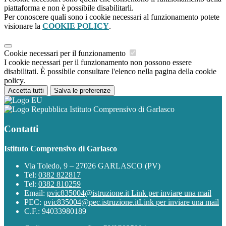
piattaforma e non è possibile disabilitarli.
Per conoscere quali sono i cookie necessari al funzionamento potete
visionare la
COOKIE POLICY
.
Cookie necessari per il funzionamento
I cookie necessari per il funzionamento non possono essere
disabilitati. È possibile consultare l'elenco nella pagina della cookie
policy.
Accetta tutti
Salva le preferenze
Istituto Comprensivo di Garlasco
Contatti
Istituto Comprensivo di Garlasco
Via Toledo, 9 – 27026 GARLASCO (PV)
Tel:
0382 822817
Tel:
0382 810259
Email:
pvic835004@istruzione.it
Link per inviare una mail
PEC:
pvic835004@pec.istruzione.it
Link per inviare una mail
C.F.: 94033980189