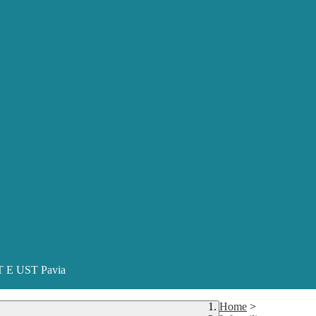
ST E UST Pavia
Home
>