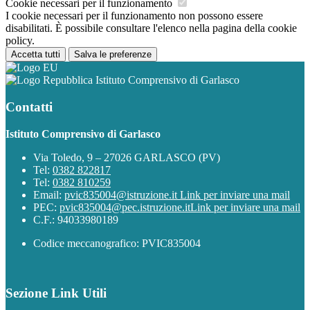
Cookie necessari per il funzionamento
I cookie necessari per il funzionamento non possono essere
disabilitati. È possibile consultare l'elenco nella pagina della cookie
policy.
Accetta tutti
Salva le preferenze
Istituto Comprensivo di Garlasco
Contatti
Istituto Comprensivo di Garlasco
Via Toledo, 9 – 27026 GARLASCO (PV)
Tel:
0382 822817
Tel:
0382 810259
Email:
pvic835004@istruzione.it
Link per inviare una mail
PEC:
pvic835004@pec.istruzione.it
Link per inviare una mail
C.F.: 94033980189
Codice meccanografico: PVIC835004
Sezione Link Utili