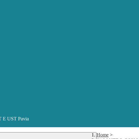
ST E UST Pavia
Home
>