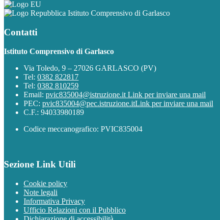
Istituto Comprensivo di Garlasco
Contatti
Istituto Comprensivo di Garlasco
Via Toledo, 9 – 27026 GARLASCO (PV)
Tel:
0382 822817
Tel:
0382 810259
Email:
pvic835004@istruzione.it
Link per inviare una mail
PEC:
pvic835004@pec.istruzione.it
Link per inviare una mail
C.F.: 94033980189
Codice meccanografico: PVIC835004
Sezione Link Utili
Cookie policy
Note legali
Informativa Privacy
Ufficio Relazioni con il Pubblico
Dichiarazione di accessibilità