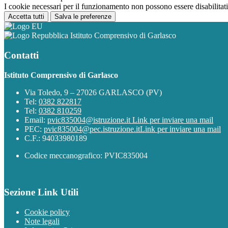
I cookie necessari per il funzionamento non possono essere disabilitati.
Accetta tutti
Salva le preferenze
Istituto Comprensivo di Garlasco
Contatti
Istituto Comprensivo di Garlasco
Via Toledo, 9 – 27026 GARLASCO (PV)
Tel:
0382 822817
Tel:
0382 810259
Email:
pvic835004@istruzione.it
Link per inviare una mail
PEC:
pvic835004@pec.istruzione.it
Link per inviare una mail
C.F.: 94033980189
Codice meccanografico: PVIC835004
Sezione Link Utili
Cookie policy
Note legali