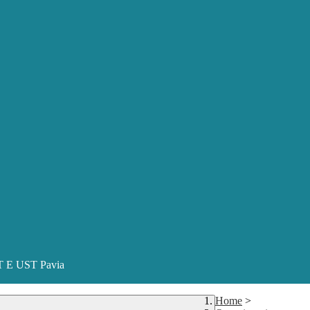
ST E UST Pavia
Home
>