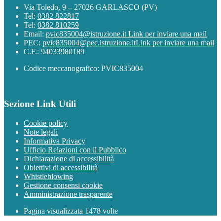
Via Toledo, 9 – 27026 GARLASCO (PV)
Tel:
0382 822817
Tel:
0382 810259
Email:
pvic835004@istruzione.it
Link per inviare una mail
PEC:
pvic835004@pec.istruzione.it
Link per inviare una mail
C.F.: 94033980189
Codice meccanografico: PVIC835004
Sezione Link Utili
Cookie policy
Note legali
Informativa Privacy
Ufficio Relazioni con il Pubblico
Dichiarazione di accessibilità
Obiettivi di accessibilità
Whistleblowing
Gestione consensi cookie
Amministrazione trasparente
Pagina visualizzata
1478
volte