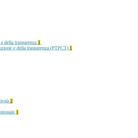
 e della trasparenza
1
rruzione e della trasparenza (PTPCT)
1
tività
2
stionale
1