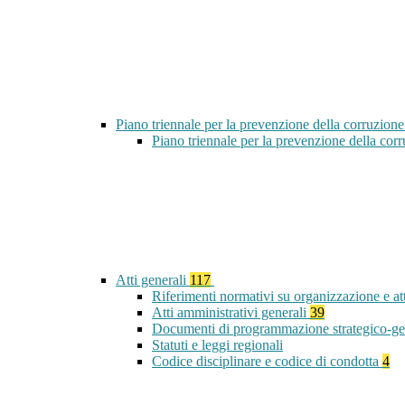
Piano triennale per la prevenzione della corruzione
Piano triennale per la prevenzione della co
Atti generali
117
Riferimenti normativi su organizzazione e at
Atti amministrativi generali
39
Documenti di programmazione strategico-ge
Statuti e leggi regionali
Codice disciplinare e codice di condotta
4