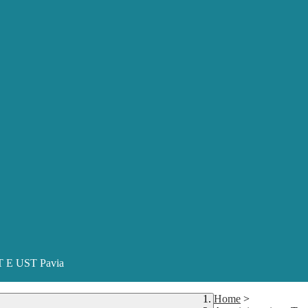
ST E UST Pavia
Home
>