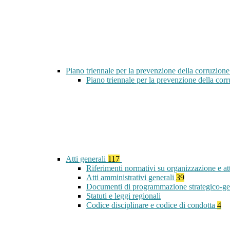
Piano triennale per la prevenzione della corruzione
Piano triennale per la prevenzione della co
Atti generali
117
Riferimenti normativi su organizzazione e at
Atti amministrativi generali
39
Documenti di programmazione strategico-ge
Statuti e leggi regionali
Codice disciplinare e codice di condotta
4