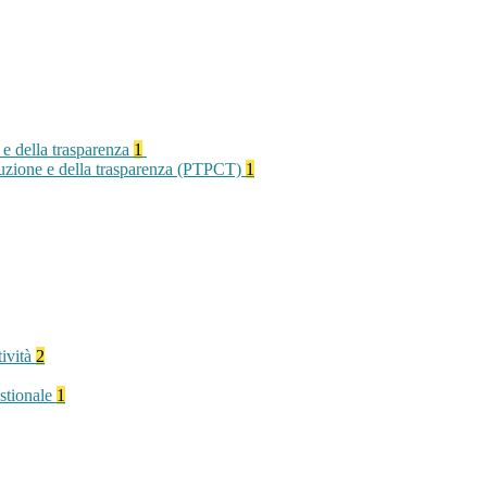
 e della trasparenza
1
rruzione e della trasparenza (PTPCT)
1
tività
2
stionale
1