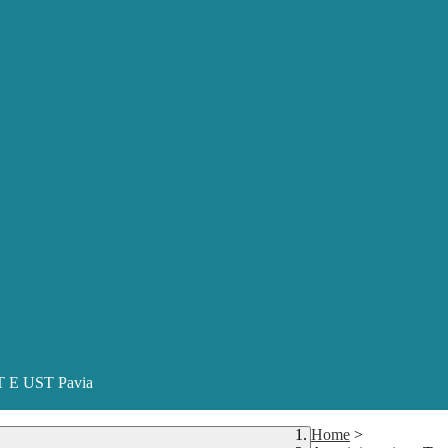
ST E UST Pavia
Home
>