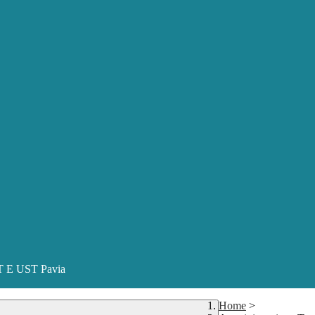
ST E UST Pavia
Home
>