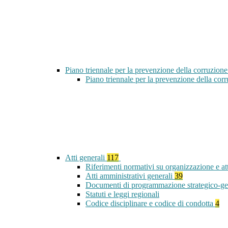
Piano triennale per la prevenzione della corruzione
Piano triennale per la prevenzione della co
Atti generali
117
Riferimenti normativi su organizzazione e at
Atti amministrativi generali
39
Documenti di programmazione strategico-ge
Statuti e leggi regionali
Codice disciplinare e codice di condotta
4