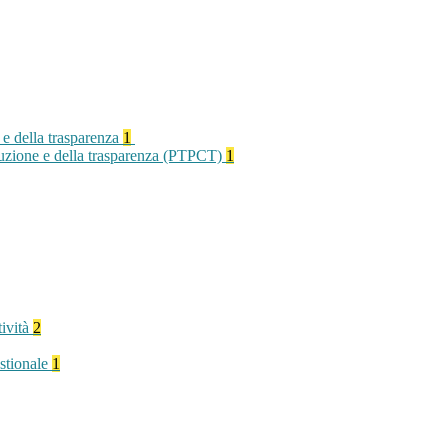
 e della trasparenza
1
rruzione e della trasparenza (PTPCT)
1
tività
2
stionale
1