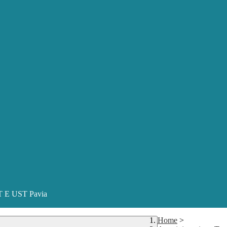
ST E UST Pavia
Home
>