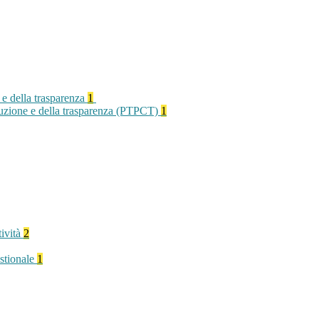
 e della trasparenza
1
rruzione e della trasparenza (PTPCT)
1
tività
2
stionale
1