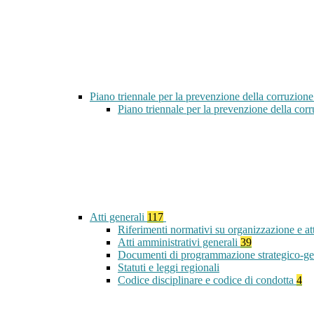
Piano triennale per la prevenzione della corruzione
Piano triennale per la prevenzione della co
Atti generali
117
Riferimenti normativi su organizzazione e at
Atti amministrativi generali
39
Documenti di programmazione strategico-ge
Statuti e leggi regionali
Codice disciplinare e codice di condotta
4