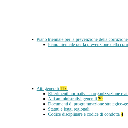
Piano triennale per la prevenzione della corruzione
Piano triennale per la prevenzione della co
Atti generali
117
Riferimenti normativi su organizzazione e at
Atti amministrativi generali
39
Documenti di programmazione strategico-ge
Statuti e leggi regionali
Codice disciplinare e codice di condotta
4