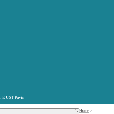
ST E UST Pavia
Home
>