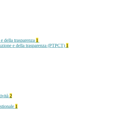
 e della trasparenza
1
rruzione e della trasparenza (PTPCT)
1
tività
2
stionale
1