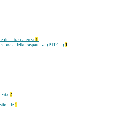
 e della trasparenza
1
rruzione e della trasparenza (PTPCT)
1
tività
2
stionale
1