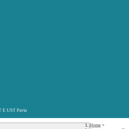
ST E UST Pavia
Home
>