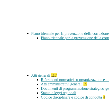
Piano triennale per la prevenzione della corruzione
Piano triennale per la prevenzione della co
Atti generali
117
Riferimenti normativi su organizzazione e at
Atti amministrativi generali
39
Documenti di programmazione strategico-ge
Statuti e leggi regionali
Codice disciplinare e codice di condotta
4