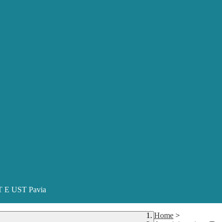
ST E UST Pavia
Home
>