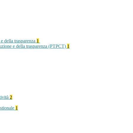
 e della trasparenza
1
rruzione e della trasparenza (PTPCT)
1
tività
2
stionale
1