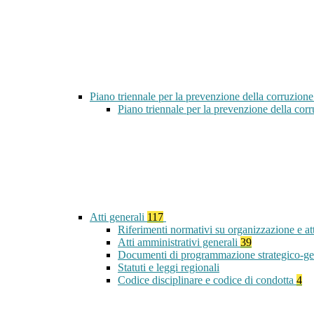
Piano triennale per la prevenzione della corruzione
Piano triennale per la prevenzione della co
Atti generali
117
Riferimenti normativi su organizzazione e at
Atti amministrativi generali
39
Documenti di programmazione strategico-ge
Statuti e leggi regionali
Codice disciplinare e codice di condotta
4