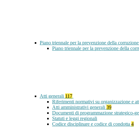
Piano triennale per la prevenzione della corruzione
Piano triennale per la prevenzione della co
Atti generali
117
Riferimenti normativi su organizzazione e at
Atti amministrativi generali
39
Documenti di programmazione strategico-ge
Statuti e leggi regionali
Codice disciplinare e codice di condotta
4