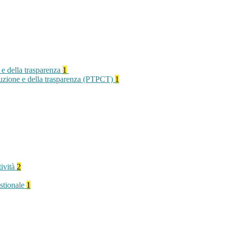
 e della trasparenza
1
rruzione e della trasparenza (PTPCT)
1
tività
2
stionale
1