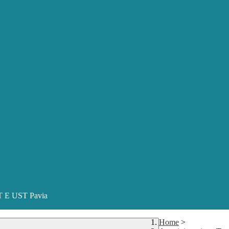
ST E UST Pavia
Home
>