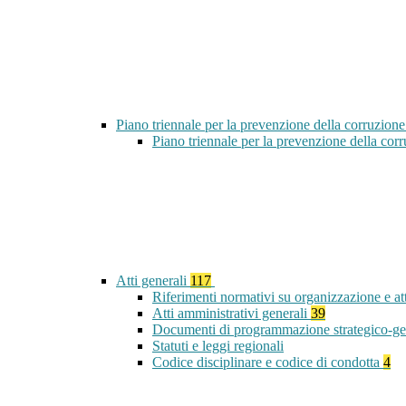
Piano triennale per la prevenzione della corruzione
Piano triennale per la prevenzione della co
Atti generali
117
Riferimenti normativi su organizzazione e at
Atti amministrativi generali
39
Documenti di programmazione strategico-ge
Statuti e leggi regionali
Codice disciplinare e codice di condotta
4