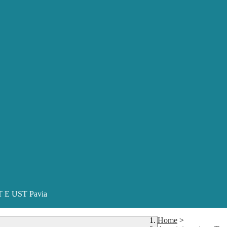
ST E UST Pavia
Home
>