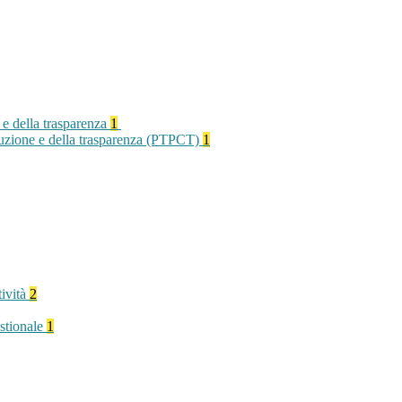
 e della trasparenza
1
rruzione e della trasparenza (PTPCT)
1
tività
2
stionale
1