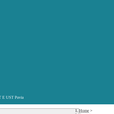
ST E UST Pavia
Home
>