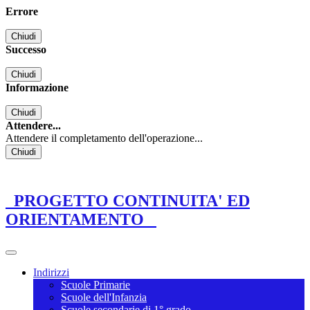
Errore
Chiudi
Successo
Chiudi
Informazione
Chiudi
Attendere...
Attendere il completamento dell'operazione...
Chiudi
PROGETTO CONTINUITA' ED
ORIENTAMENTO
Indirizzi
Scuole Primarie
Scuole dell'Infanzia
Scuole secondarie di 1° grado