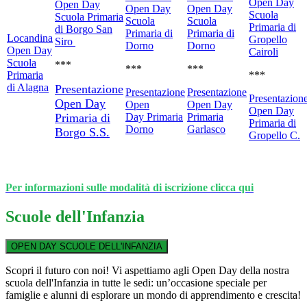
Open Day
Open Day
Open Day
Open Day
Scuola
Scuola Primaria
Scuola
Scuola
Primaria di
di Borgo San
Primaria di
Primaria di
Locandina
Gropello
Siro
Dorno
Dorno
Open Day
Cairoli
Scuola
***
***
***
Primaria
***
di Alagna
Presentazione
Presentazione
Presentazione
Presentazion
Open Day
Open
Open Day
Open Day
Primaria di
Day
Primaria
Primaria
Primaria di
Dorno
Garlasco
Borgo S.S.
Gropello C.
Per informazioni sulle modalità di iscrizione clicca qui
Scuole dell'Infanzia
OPEN DAY SCUOLE DELL'INFANZIA
Scopri il futuro con noi! Vi aspettiamo agli Open Day della nostra
scuola dell'Infanzia in tutte le sedi: un’occasione speciale per
famiglie e alunni di esplorare un mondo di apprendimento e crescita!