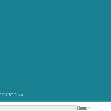
ST E UST Pavia
Home
>