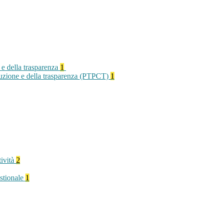
 e della trasparenza
1
rruzione e della trasparenza (PTPCT)
1
tività
2
stionale
1