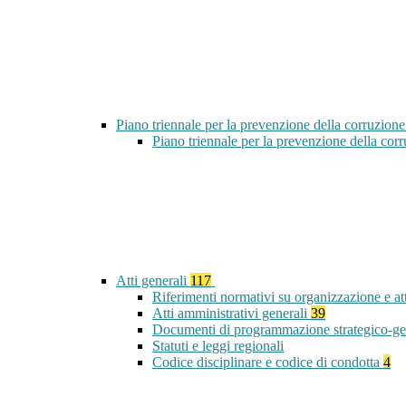
Piano triennale per la prevenzione della corruzione
Piano triennale per la prevenzione della co
Atti generali
117
Riferimenti normativi su organizzazione e at
Atti amministrativi generali
39
Documenti di programmazione strategico-ge
Statuti e leggi regionali
Codice disciplinare e codice di condotta
4