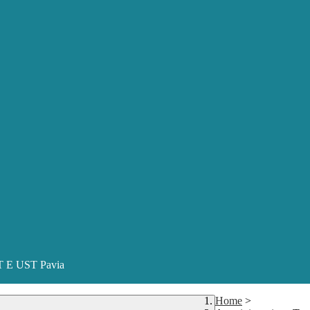
ST E UST Pavia
Home
>