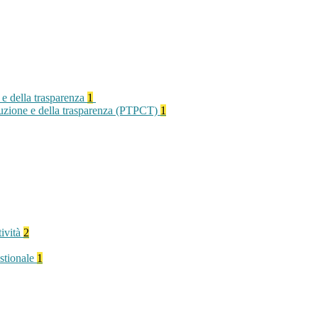
 e della trasparenza
1
rruzione e della trasparenza (PTPCT)
1
tività
2
stionale
1