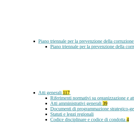
Piano triennale per la prevenzione della corruzione
Piano triennale per la prevenzione della co
Atti generali
117
Riferimenti normativi su organizzazione e at
Atti amministrativi generali
39
Documenti di programmazione strategico-ge
Statuti e leggi regionali
Codice disciplinare e codice di condotta
4