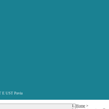
ST E UST Pavia
Home
>