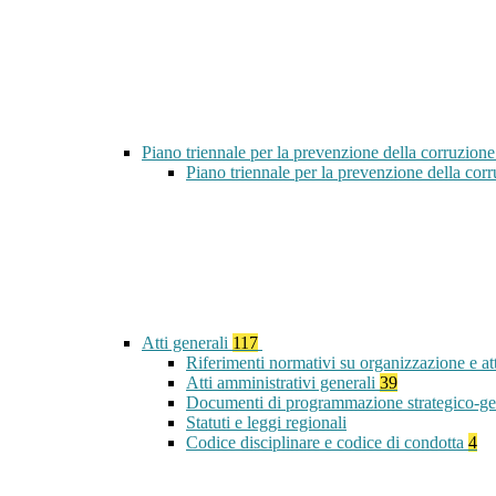
Piano triennale per la prevenzione della corruzione
Piano triennale per la prevenzione della co
Atti generali
117
Riferimenti normativi su organizzazione e at
Atti amministrativi generali
39
Documenti di programmazione strategico-ge
Statuti e leggi regionali
Codice disciplinare e codice di condotta
4