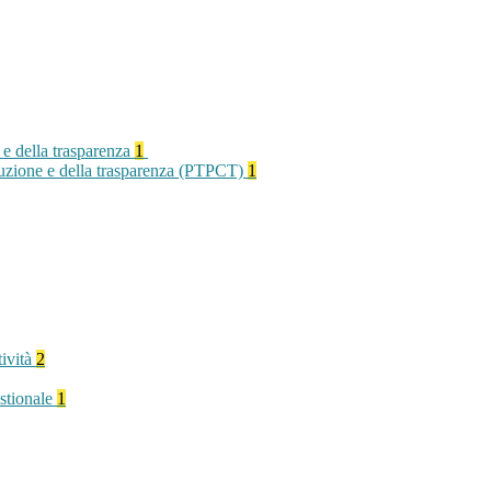
 e della trasparenza
1
rruzione e della trasparenza (PTPCT)
1
tività
2
stionale
1